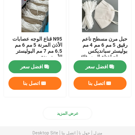
سلك أنف ذو قلب واحد
سلك الأنف المعدني
حبل مرن مسطح ناعم
N95 قناع الوجه عصابات
رقيق 5 مم 6 مم 4 مم
الأذن المرنة 5 مم 6 مم
بوليستر سبانديكس
6.5 مم 7 مم البوليستر
آلة صنع حلقة الأذن
مسطح لقناع الوجه ثلاثي
الأبيض دنة
الأبعاد
افضل سعر
افضل سعر
اتصل بنا
اتصل بنا
عرض المزيد
منزل
حول نا
اتصل بنا
Desktop Site