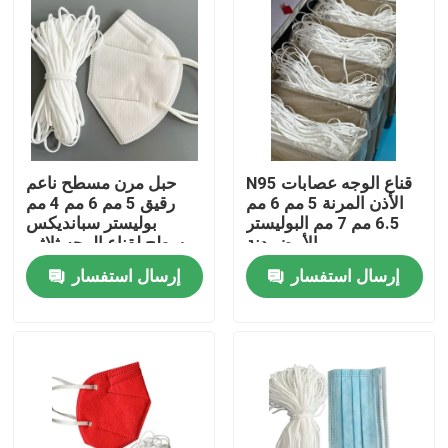
N95 قناع الوجه عصابات
حبل مرن مسطح ناعم
الأذن المرنة 5 مم 6 مم
رقيق 5 مم 6 مم 4 مم
6.5 مم 7 مم البوليستر
بوليستر سبانديكس
الأبيض دنة
مسطح لقناع الوجه ثلاثي
الأبعاد
إرسال استفسار
إرسال استفسار
منزل
حول بنا
إتصال