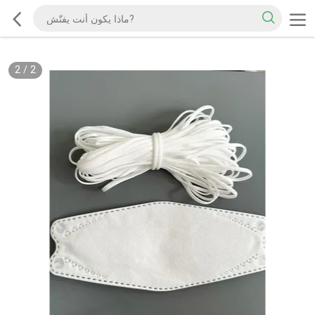
2
/
2